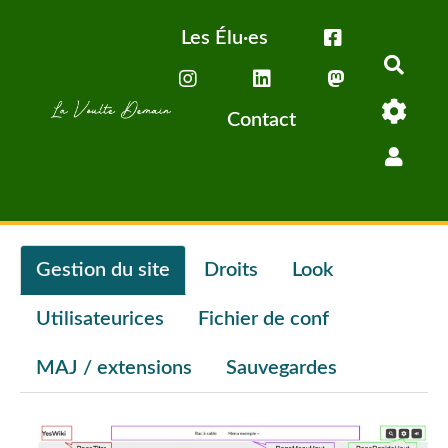
Aller au contenu principal
Les Élu·es
Rech
Contact
Gestion du site
Droits
Look
Utilisateurices
Fichier de conf
MAJ / extensions
Sauvegardes