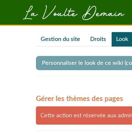
Aller au contenu principal
Gestion du site
Droits
Look
Personnaliser le look de ce wiki (cou
Gérer les thèmes des pages
Cette action est réservée aux admi