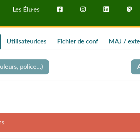
Les Élu·es
Utilisateurices
Fichier de conf
MAJ / exte
leurs, police...)
A
ns