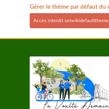
Gérer le thème par défaut du 
Accès interdit setwikidefaulttheme