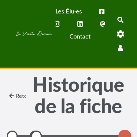
Aller au contenu principal
Les Élu·es
Rech
Contact
Historique
Retour
de la fiche