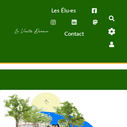
Aller au contenu principal
Les Élu·es
Rech
Contact