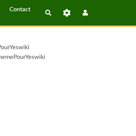
Contact
Rechercher
PourYeswiki
uThemePourYeswiki