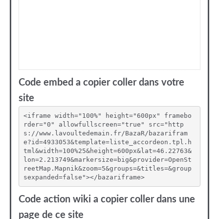
Code embed a copier coller dans votre
site
<iframe width="100%" height="600px" framebo
rder="0" allowfullscreen="true" src="http
s://www.lavoultedemain.fr/BazaR/bazarifram
e?id=4933053&template=liste_accordeon.tpl.h
tml&width=100%25&height=600px&lat=46.22763&
lon=2.213749&markersize=big&provider=OpenSt
reetMap.Mapnik&zoom=5&groups=&titles=&group
sexpanded=false"></bazariframe>
Code action wiki a copier coller dans une
page de ce site