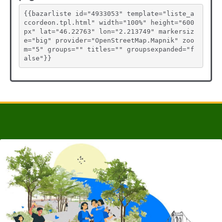
{{bazarliste id="4933053" template="liste_a
ccordeon.tpl.html" width="100%" height="600
px" lat="46.22763" lon="2.213749" markersiz
e="big" provider="OpenStreetMap.Mapnik" zoo
m="5" groups="" titles="" groupsexpanded="f
alse"}}