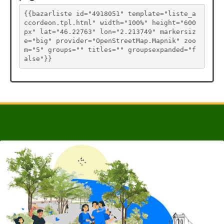
{{bazarliste id="4918051" template="liste_a
ccordeon.tpl.html" width="100%" height="600
px" lat="46.22763" lon="2.213749" markersiz
e="big" provider="OpenStreetMap.Mapnik" zoo
m="5" groups="" titles="" groupsexpanded="f
alse"}}