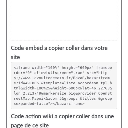
Code embed a copier coller dans votre
site
<iframe width="100%" height="600px" framebo
rder="0" allowfullscreen="true" src="http
s://www.lavoultedemain.fr/BazaR/bazarifram
e?id=4918051&template=liste_accordeon.tpl.h
tml&width=100%25&height=600px&lat=46.22763&
lon=2.213749&markersize=big&provider=OpenSt
reetMap.Mapnik&zoom=5&groups=&titles=&group
sexpanded=false"></bazariframe>
Code action wiki a copier coller dans une
page de ce site