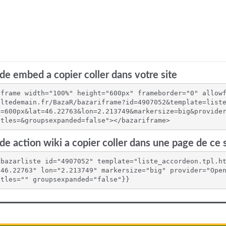
de embed a copier coller dans votre site
iframe width="100%" height="600px" frameborder="0" allow
ultedemain.fr/BazaR/bazariframe?id=4907052&template=list
t=600px&lat=46.22763&lon=2.213749&markersize=big&provide
itles=&groupsexpanded=false"></bazariframe>
de action wiki a copier coller dans une page de ce s
{bazarliste id="4907052" template="liste_accordeon.tpl.h
"46.22763" lon="2.213749" markersize="big" provider="Open
itles="" groupsexpanded="false"}}