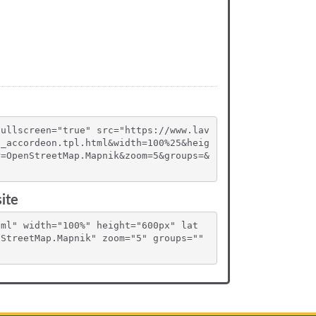
fullscreen="true" src="https://www.lav
e_accordeon.tpl.html&width=100%25&heig
r=OpenStreetMap.Mapnik&zoom=5&groups=&
ite
tml" width="100%" height="600px" lat
StreetMap.Mapnik" zoom="5" groups="" 