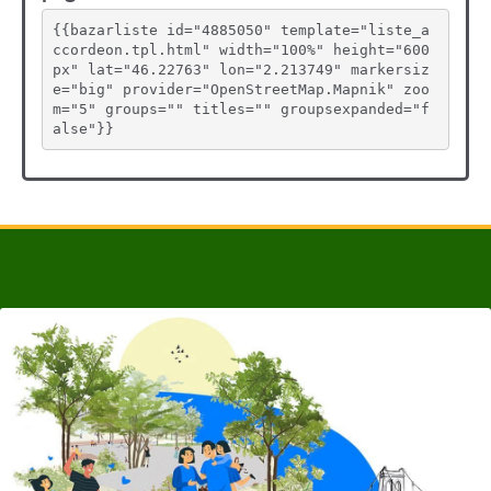
{{bazarliste id="4885050" template="liste_a
ccordeon.tpl.html" width="100%" height="600
px" lat="46.22763" lon="2.213749" markersiz
e="big" provider="OpenStreetMap.Mapnik" zoo
m="5" groups="" titles="" groupsexpanded="f
alse"}}