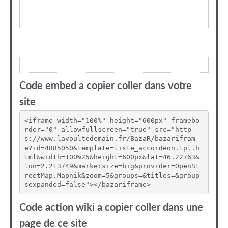
Code embed a copier coller dans votre
site
<iframe width="100%" height="600px" framebo
rder="0" allowfullscreen="true" src="http
s://www.lavoultedemain.fr/BazaR/bazarifram
e?id=4885050&template=liste_accordeon.tpl.h
tml&width=100%25&height=600px&lat=46.22763&
lon=2.213749&markersize=big&provider=OpenSt
reetMap.Mapnik&zoom=5&groups=&titles=&group
sexpanded=false"></bazariframe>
Code action wiki a copier coller dans une
page de ce site