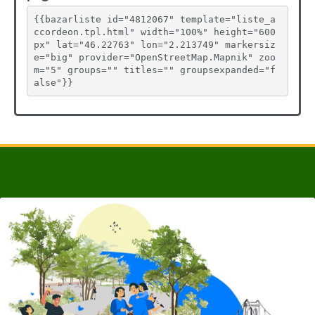
{{bazarliste id="4812067" template="liste_a
ccordeon.tpl.html" width="100%" height="600
px" lat="46.22763" lon="2.213749" markersiz
e="big" provider="OpenStreetMap.Mapnik" zoo
m="5" groups="" titles="" groupsexpanded="f
alse"}}