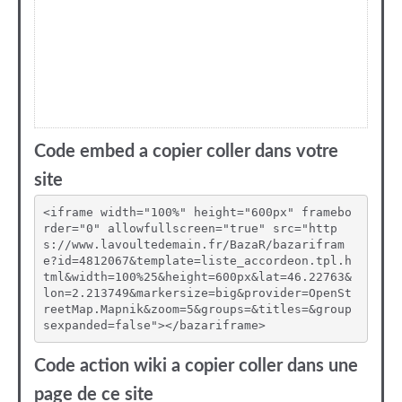
Code embed a copier coller dans votre
site
<iframe width="100%" height="600px" framebo
rder="0" allowfullscreen="true" src="http
s://www.lavoultedemain.fr/BazaR/bazarifram
e?id=4812067&template=liste_accordeon.tpl.h
tml&width=100%25&height=600px&lat=46.22763&
lon=2.213749&markersize=big&provider=OpenSt
reetMap.Mapnik&zoom=5&groups=&titles=&group
sexpanded=false"></bazariframe>
Code action wiki a copier coller dans une
page de ce site