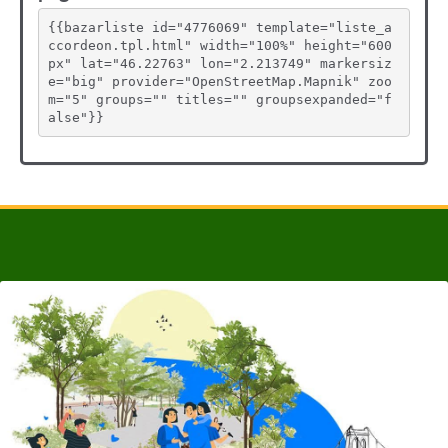
{{bazarliste id="4776069" template="liste_a
ccordeon.tpl.html" width="100%" height="600
px" lat="46.22763" lon="2.213749" markersiz
e="big" provider="OpenStreetMap.Mapnik" zoo
m="5" groups="" titles="" groupsexpanded="f
alse"}}