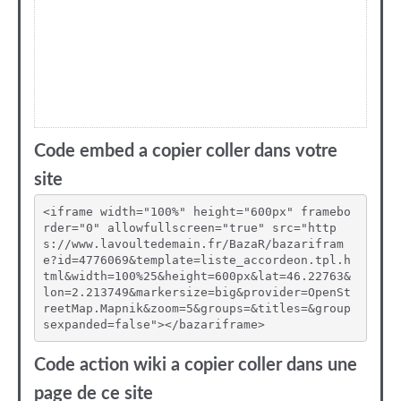
Code embed a copier coller dans votre
site
<iframe width="100%" height="600px" framebo
rder="0" allowfullscreen="true" src="http
s://www.lavoultedemain.fr/BazaR/bazarifram
e?id=4776069&template=liste_accordeon.tpl.h
tml&width=100%25&height=600px&lat=46.22763&
lon=2.213749&markersize=big&provider=OpenSt
reetMap.Mapnik&zoom=5&groups=&titles=&group
sexpanded=false"></bazariframe>
Code action wiki a copier coller dans une
page de ce site