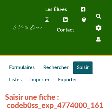
Aller au contenu principal
Les Élu·es
Rech
Contact
Formulaires
Rechercher
Saisir
Listes
Importer
Exporter
Saisir une fiche :
codeb0ss_exp_4774000_161