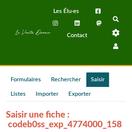
Aller au contenu principal
Les Élu·es
Rech
Contact
Formulaires
Rechercher
Saisir
Listes
Importer
Exporter
Saisir une fiche :
codeb0ss_exp_4774000_158