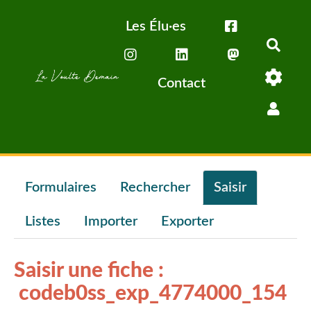
Aller au contenu principal
Les Élu·es
Rech
Contact
Formulaires
Rechercher
Saisir
Listes
Importer
Exporter
Saisir une fiche :
codeb0ss_exp_4774000_154