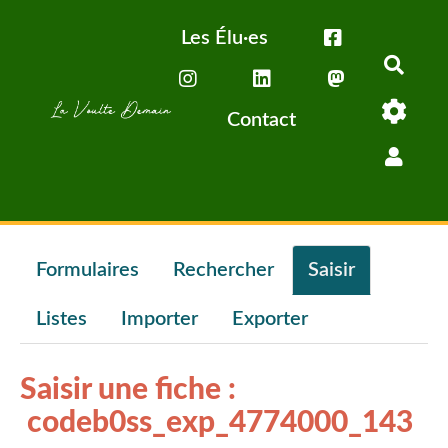
Aller au contenu principal
Les Élu·es
Rech
Contact
Formulaires
Rechercher
Saisir
Listes
Importer
Exporter
Saisir une fiche :
codeb0ss_exp_4774000_143