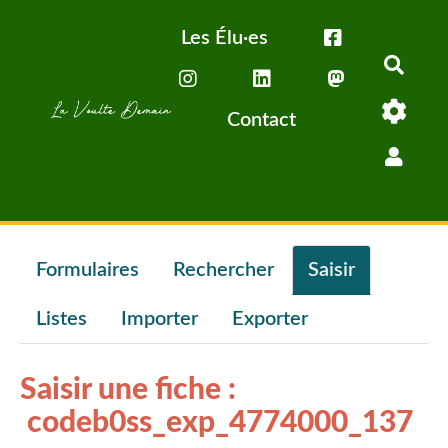
Aller au contenu principal
Les Élu·es
Rech
Contact
Formulaires
Rechercher
Saisir
Listes
Importer
Exporter
Saisir une fiche :
codeb0ss_exp_4774000_137