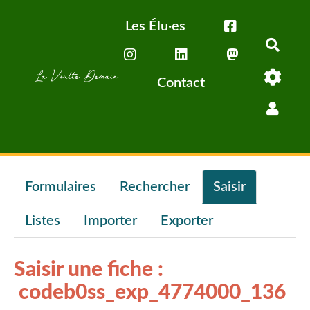
Aller au contenu principal
Les Élu·es
Rech
Contact
Formulaires
Rechercher
Saisir
Listes
Importer
Exporter
Saisir une fiche :
codeb0ss_exp_4774000_136