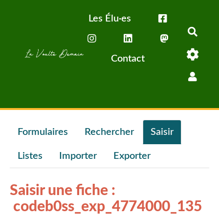
Aller au contenu principal
Les Élu·es
Rech
Contact
Formulaires
Rechercher
Saisir
Listes
Importer
Exporter
Saisir une fiche :
codeb0ss_exp_4774000_135