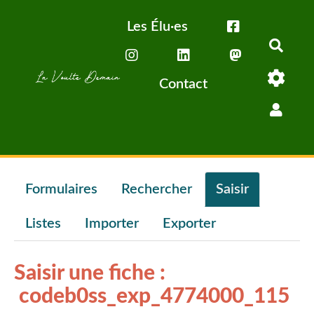
Aller au contenu principal
Les Élu·es
Rech
Contact
Formulaires
Rechercher
Saisir
Listes
Importer
Exporter
Saisir une fiche :
codeb0ss_exp_4774000_115