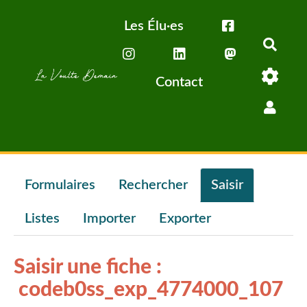
Aller au contenu principal
Les Élu·es
Rech
Contact
Formulaires
Rechercher
Saisir
Listes
Importer
Exporter
Saisir une fiche :
codeb0ss_exp_4774000_107