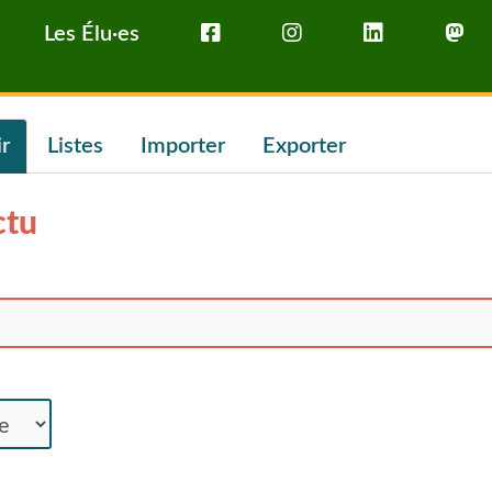
Les Élu·es
ir
Listes
Importer
Exporter
ctu