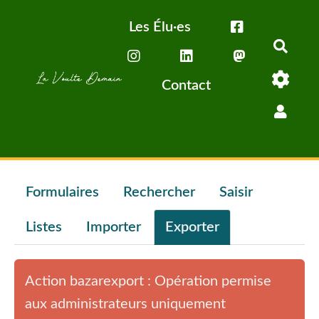
Aller au contenu principal
Les Élu·es
Rech
Contact
Formulaires
Rechercher
Saisir
Listes
Importer
Exporter
Action bazarexport : Opération permise
aux administrateurs uniquement