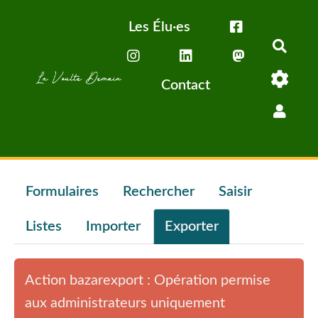
Aller au contenu principal
Les Élu·es
Rech
Contact
Formulaires
Rechercher
Saisir
Listes
Importer
Exporter
Action bazarexport : Opération permise
aux administrateurs uniquement