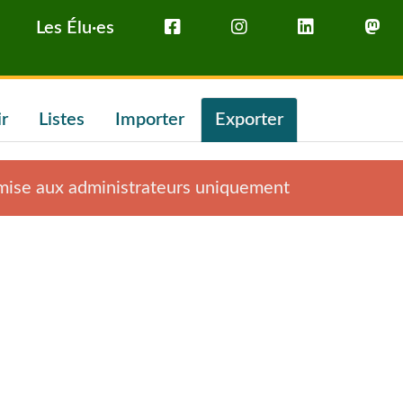
Les Élu·es
ir
Listes
Importer
Exporter
rmise aux administrateurs uniquement