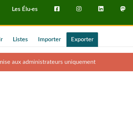
Les Élu·es
ir
Listes
Importer
Exporter
rmise aux administrateurs uniquement